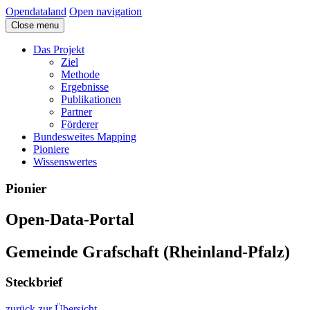
Opendataland
Open navigation
Close menu
Das Projekt
Ziel
Methode
Ergebnisse
Publikationen
Partner
Förderer
Bundesweites Mapping
Pioniere
Wissenswertes
Pionier
Open-Data-Portal
Gemeinde Grafschaft (Rheinland-Pfalz)
Steckbrief
zurück zur Übersicht